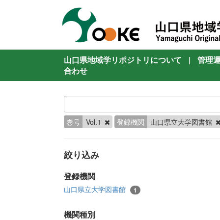
山口県地域学リポジトリについて
|
管理
合わせ
巻号
Vol.1
登録機関
山口県立大学図書館
絞り込み
登録機関
山口県立大学図書館
1
機関種別