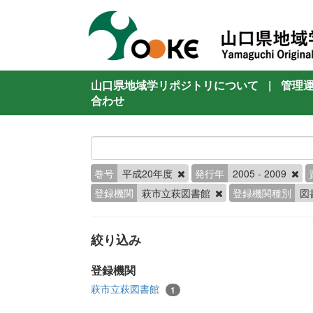
山口県地域学リポジトリについて
|
管理
合わせ
巻号
平成20年度
発行年
2005 - 2009
登録機関
萩市立萩図書館
登録機関種別
図
絞り込み
登録機関
萩市立萩図書館
1