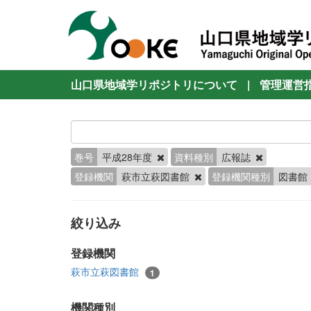
山口県地域学リポジトリについて
|
管理運営
巻号
平成28年度
資料種別
広報誌
登録機関
萩市立萩図書館
登録機関種別
図書館
絞り込み
登録機関
萩市立萩図書館
1
機関種別