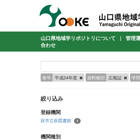
山口県地域学リポジトリについて
|
管理
合わせ
巻号
平成24年度
資料種別
広報誌
学
絞り込み
登録機関
萩市立萩図書館
1
機関種別