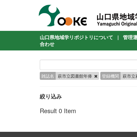
山口県地域学リポジトリについて
|
管理
合わせ
雑誌名
萩市立図書館年俸
登録機関
萩市立
絞り込み
Result 0 Item