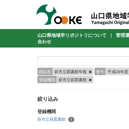
山口県地域学リポジトリについて
|
管理
合わせ
雑誌名
萩市立図書館年報
巻号
平成24年
登録機関
萩市立萩図書館
絞り込み
登録機関
萩市立萩図書館
1