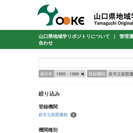
山口県地域学リポジトリについて
|
管理
合わせ
発行年
1995 - 1999
登録機関
萩市立萩図
絞り込み
登録機関
萩市立萩図書館
1
機関種別