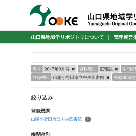
山口県地域学リポジトリについて
|
管理運営
巻号
2017年9月号
資料種別
広報誌
学問分
登録機関
山陽小野田市立中央図書館
登録機関種
絞り込み
登録機関
山陽小野田市立中央図書館
1
機関種別