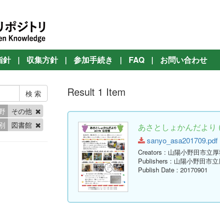
指針
|
収集方針
|
参加手続き
|
FAQ
|
お問い合わせ
Result 1 Item
野
その他
別
図書館
あさとしょかんだより ( 
sanyo_asa201709.pdf (
Creators
: 山陽小野田市立
Publishers
: 山陽小野田市
Publish Date
: 20170901