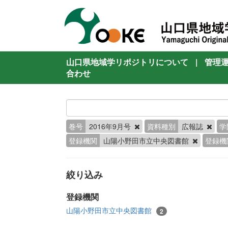
山口県地域学リポジトリについて
|
管理
合わせ
巻号
2016年9月号
資料種別
広報誌
学
登録機関
山陽小野田市立中央図書館
登録機
絞り込み
登録機関
山陽小野田市立中央図書館
2