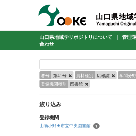
山口県地域学リポジトリについて
|
管理
合わせ
巻号
第41号
資料種別
広報誌
学問分
登録機関種別
図書館
絞り込み
登録機関
山陽小野田市立中央図書館
1