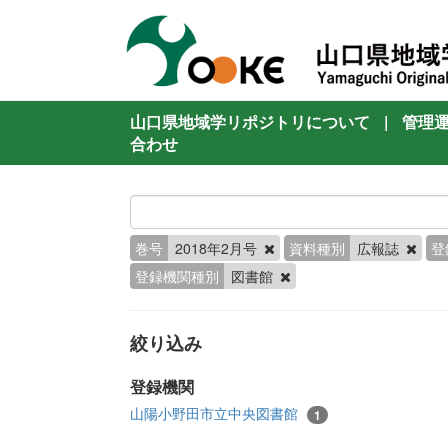
山口県地域学リポジトリについて
|
管理
合わせ
巻号
2018年2月号
資料種別
広報誌
登
登録機関種別
図書館
絞り込み
登録機関
山陽小野田市立中央図書館
1