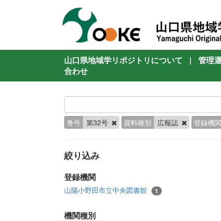
山口県地域学リポジトリについて
|
管理
合わせ
巻号
第32号
資料種別
広報誌
登録機
絞り込み
登録機関
山陽小野田市立中央図書館
1
機関種別