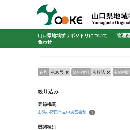
山口県地域学リポジトリについて
|
管理
合わせ
巻号
第30号
資料種別
広報誌
登録機
絞り込み
登録機関
山陽小野田市立中央図書館
1
機関種別