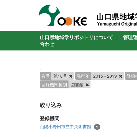
山口県地域学リポジトリについて
|
管理
合わせ
巻号
第16号
発行年
2015 - 2019
登録
登録機関種別
図書館
絞り込み
登録機関
山陽小野田市立中央図書館
1