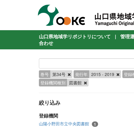
山口県地域学リポジトリについて
|
管理
合わせ
巻号
第34号
発行年
2015 - 2019
登録
登録機関種別
図書館
絞り込み
登録機関
山陽小野田市立中央図書館
1