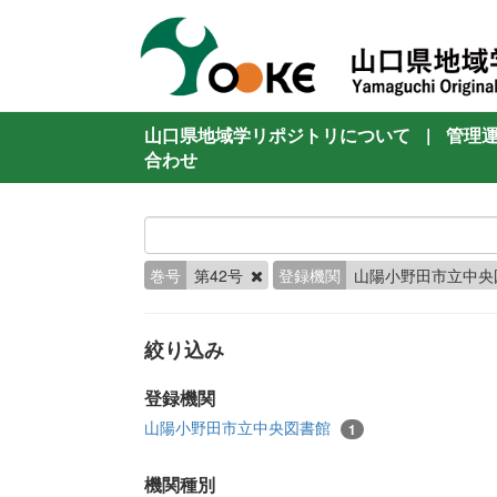
山口県地域学リポジトリについて
|
管理
合わせ
巻号
第42号
登録機関
山陽小野田市立中央
絞り込み
登録機関
山陽小野田市立中央図書館
1
機関種別