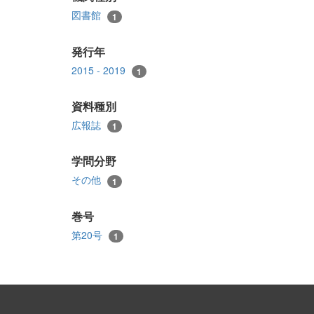
図書館
1
発行年
2015 - 2019
1
資料種別
広報誌
1
学問分野
その他
1
巻号
第20号
1