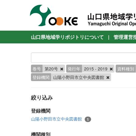
山口県地域学リポジトリについて
|
管理運営
巻号
第20号
発行年
2015 - 2019
資料種別
登録機関
山陽小野田市立中央図書館
絞り込み
登録機関
山陽小野田市立中央図書館
1
機関種別