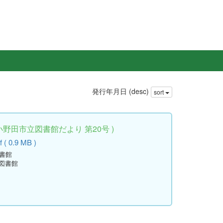
発行年月日 (desc)
sort
小野田市立図書館だより 第20号 )
 ( 0.9 MB )
図書館
立図書館