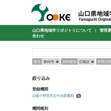
山口県地域学リポジトリについて
|
管理
合わせ
巻号
第42号
資料種別
広報誌
学問分
絞り込み
登録機関
山陽小野田市立中央図書館
1
機関種別