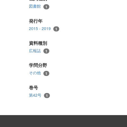
図書館
1
発行年
2015 - 2019
1
資料種別
広報誌
1
学問分野
その他
1
巻号
第42号
1