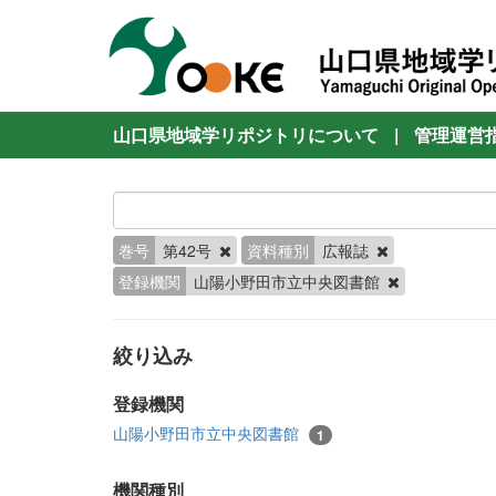
山口県地域学リポジトリについて
|
管理運営
巻号
第42号
資料種別
広報誌
登録機関
山陽小野田市立中央図書館
絞り込み
登録機関
山陽小野田市立中央図書館
1
機関種別