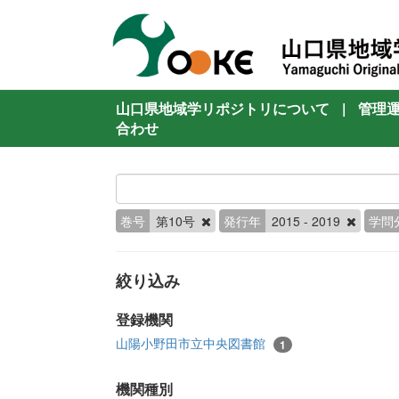
山口県地域学リポジトリについて
|
管理
合わせ
巻号
第10号
発行年
2015 - 2019
学問
絞り込み
登録機関
山陽小野田市立中央図書館
1
機関種別