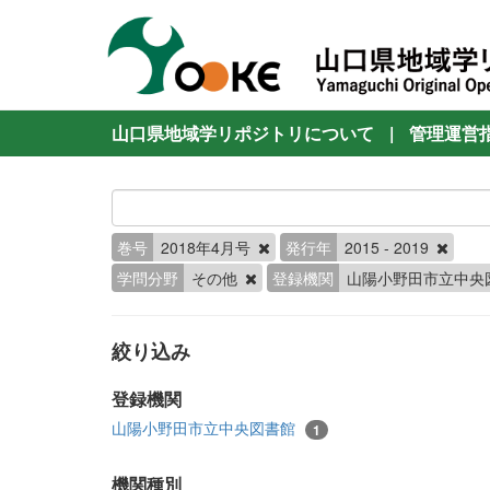
山口県地域学リポジトリについて
|
管理運営
巻号
2018年4月号
発行年
2015 - 2019
学問分野
その他
登録機関
山陽小野田市立中央
絞り込み
登録機関
山陽小野田市立中央図書館
1
機関種別