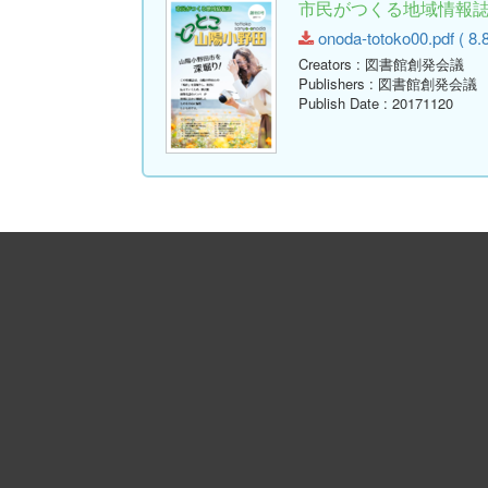
市民がつくる地域情報誌｢と
onoda-totoko00.pdf ( 8.
Creators
: 図書館創発会議
Publishers
: 図書館創発会議
Publish Date
: 20171120