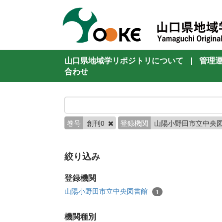
山口県地域学リポジトリについて
|
管理
合わせ
巻号
創刊0
登録機関
山陽小野田市立中央
絞り込み
登録機関
山陽小野田市立中央図書館
1
機関種別