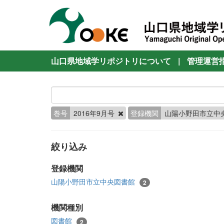
山口県地域学リポジトリについて
|
管理運営
巻号
2016年9月号
登録機関
山陽小野田市立中
絞り込み
登録機関
山陽小野田市立中央図書館
2
機関種別
図書館
2