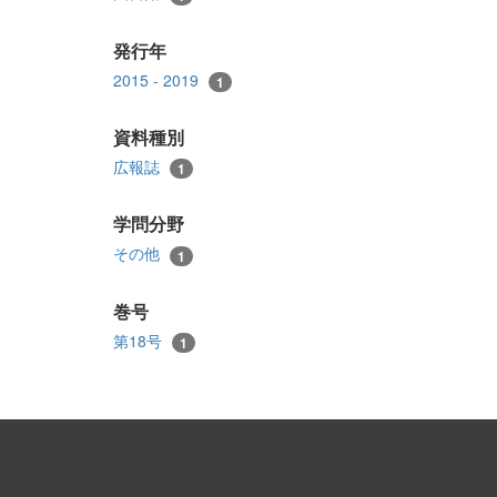
発行年
2015 - 2019
1
資料種別
広報誌
1
学問分野
その他
1
巻号
第18号
1