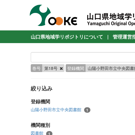
山口県地域学リポジトリについて
|
管理運営
巻号
第18号
登録機関
山陽小野田市立中央図
絞り込み
登録機関
山陽小野田市立中央図書館
1
機関種別
図書館
1