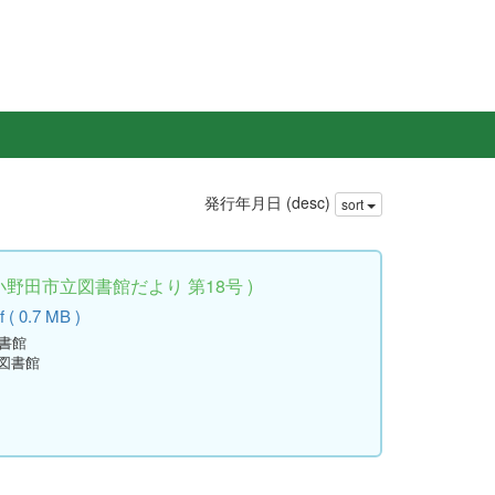
発行年月日 (desc)
sort
小野田市立図書館だより 第18号 )
 ( 0.7 MB )
図書館
立図書館