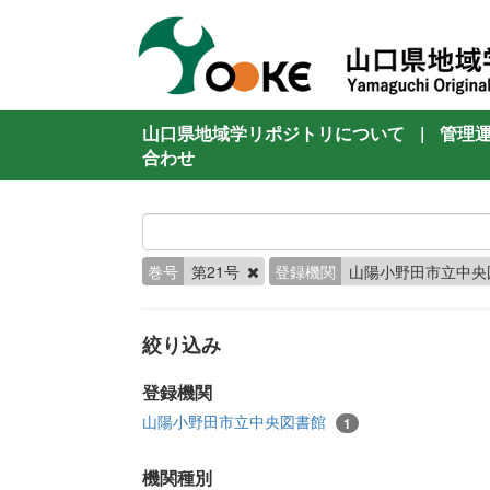
山口県地域学リポジトリについて
|
管理
合わせ
巻号
第21号
登録機関
山陽小野田市立中央
絞り込み
登録機関
山陽小野田市立中央図書館
1
機関種別