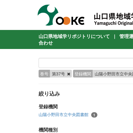
山口県地域学リポジトリについて
|
管理
合わせ
巻号
第37号
登録機関
山陽小野田市立中央
絞り込み
登録機関
山陽小野田市立中央図書館
1
機関種別