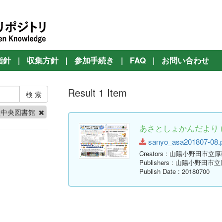
指針
|
収集方針
|
参加手続き
|
FAQ
|
お問い合わせ
Result 1 Item
立中央図書館
あさとしょかんだより ( 
sanyo_asa201807-08.pd
Creators
: 山陽小野田市立
Publishers
: 山陽小野田市
Publish Date
: 20180700