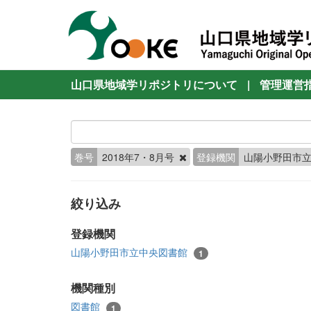
山口県地域学リポジトリについて
|
管理運営
巻号
2018年7・8月号
登録機関
山陽小野田市
絞り込み
登録機関
山陽小野田市立中央図書館
1
機関種別
図書館
1