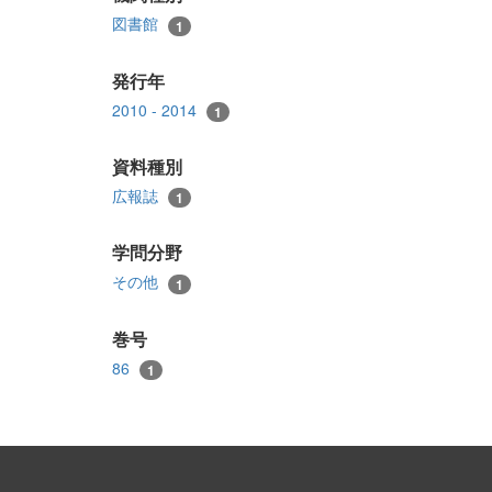
図書館
1
発行年
2010 - 2014
1
資料種別
広報誌
1
学問分野
その他
1
巻号
86
1