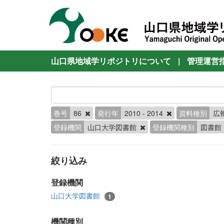
山口県地域学リポジトリについて
|
管理運営
巻号
86
発行年
2010 - 2014
資料種別
広
登録機関
山口大学図書館
登録機関種別
図書館
絞り込み
登録機関
山口大学図書館
1
機関種別