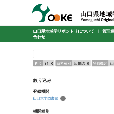
山口県地域学リポジトリについて
|
管理
合わせ
巻号
91
資料種別
広報誌
登録機関
山
絞り込み
登録機関
山口大学図書館
1
機関種別