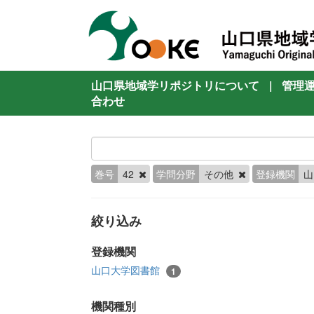
山口県地域学リポジトリについて
|
管理
合わせ
巻号
42
学問分野
その他
登録機関
山
絞り込み
登録機関
山口大学図書館
1
機関種別