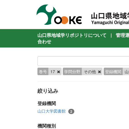
山口県地域学リポジトリについて
|
管理
合わせ
巻号
17
学問分野
その他
登録機関
山
絞り込み
登録機関
山口大学図書館
2
機関種別