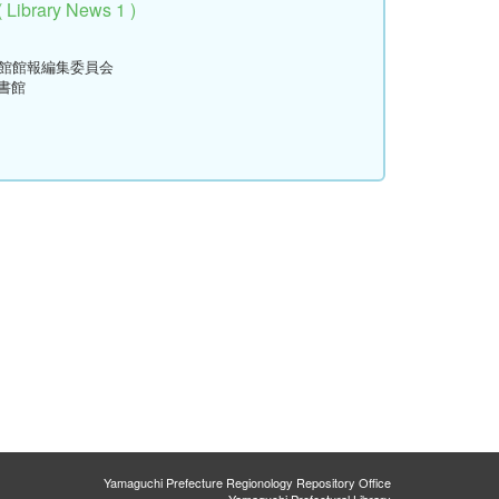
rary News 1 )
書館館報編集委員会
書館
Yamaguchi Prefecture Regionology Repository Office
Yamaguchi Prefectural Library