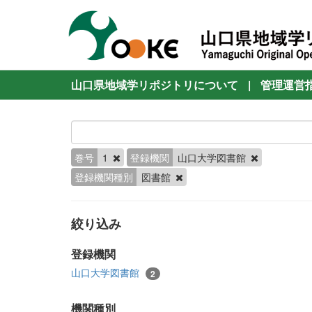
山口県地域学リポジトリについて
|
管理運営
巻号
1
登録機関
山口大学図書館
登録機関種別
図書館
絞り込み
登録機関
山口大学図書館
2
機関種別