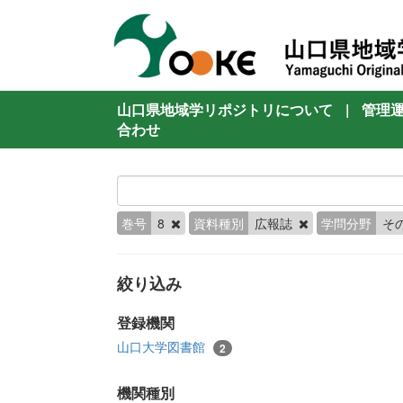
山口県地域学リポジトリについて
|
管理
合わせ
巻号
8
資料種別
広報誌
学問分野
そ
絞り込み
登録機関
山口大学図書館
2
機関種別