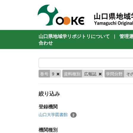
山口県地域学リポジトリについて
|
管理
合わせ
巻号
9
資料種別
広報誌
学問分野
そ
絞り込み
登録機関
山口大学図書館
2
機関種別