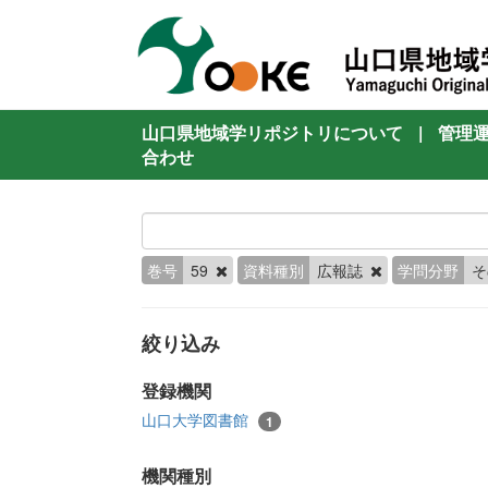
山口県地域学リポジトリについて
|
管理
合わせ
巻号
59
資料種別
広報誌
学問分野
絞り込み
登録機関
山口大学図書館
1
機関種別