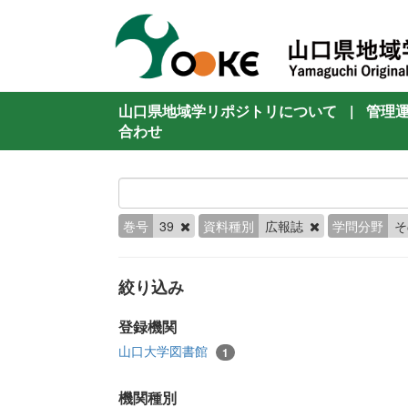
山口県地域学リポジトリについて
|
管理
合わせ
巻号
39
資料種別
広報誌
学問分野
絞り込み
登録機関
山口大学図書館
1
機関種別