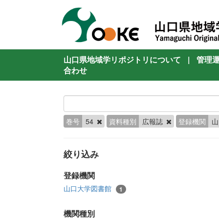
山口県地域学リポジトリについて
|
管理
合わせ
巻号
54
資料種別
広報誌
登録機関
山
絞り込み
登録機関
山口大学図書館
1
機関種別