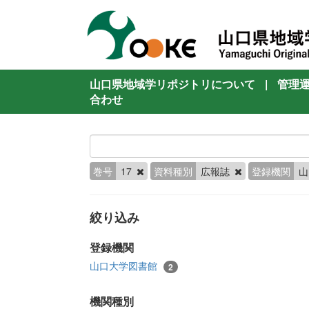
山口県地域学リポジトリについて
|
管理
合わせ
巻号
17
資料種別
広報誌
登録機関
山
絞り込み
登録機関
山口大学図書館
2
機関種別