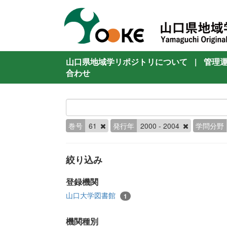
山口県地域学リポジトリについて
|
管理
合わせ
巻号
61
発行年
2000 - 2004
学問分野
絞り込み
登録機関
山口大学図書館
1
機関種別