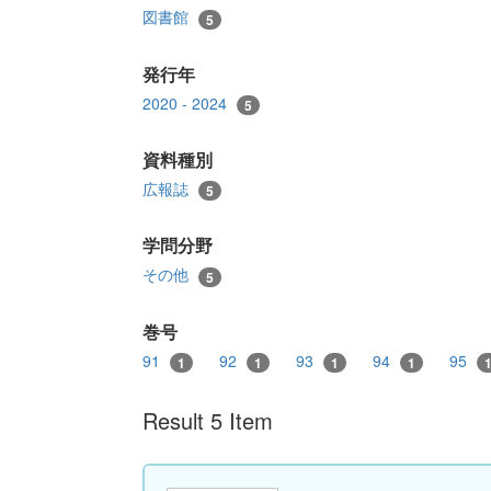
図書館
5
発行年
2020 - 2024
5
資料種別
広報誌
5
学問分野
その他
5
巻号
91
92
93
94
95
1
1
1
1
Result 5 Item