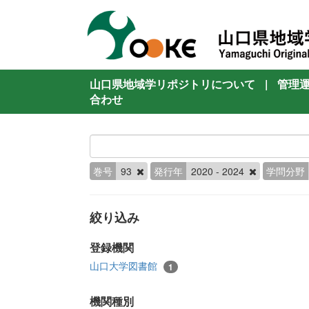
山口県地域学リポジトリについて
|
管理
合わせ
巻号
93
発行年
2020 - 2024
学問分野
絞り込み
登録機関
山口大学図書館
1
機関種別