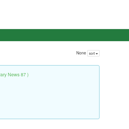
None
sort
y News 87 )