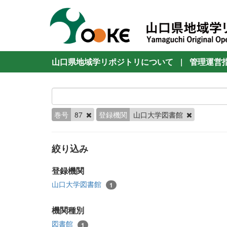
山口県地域学リポジトリについて
|
管理運営
巻号
87
登録機関
山口大学図書館
絞り込み
登録機関
山口大学図書館
1
機関種別
図書館
1