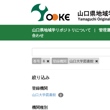
山口県地域学リポジトリについて
|
管理
合わせ
巻号
6
登録機関
山口大学図書館
絞り込み
登録機関
山口大学図書館
2
機関種別