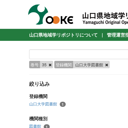
山口県地域学リポジトリについて
|
管理運営
巻号
35
登録機関
山口大学図書館
絞り込み
登録機関
山口大学図書館
1
機関種別
図書館
1