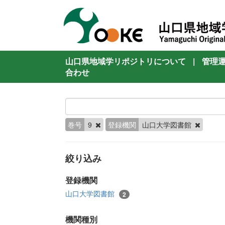
山口県地域学リポジトリについて
|
管理
合わせ
巻号
9
登録機関
山口大学図書館
絞り込み
登録機関
山口大学図書館
2
機関種別