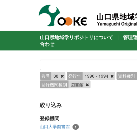
山口県地域学リポジトリについて
|
管理
合わせ
巻号
38
発行年
1990 - 1994
資料種別
登録機関種別
図書館
絞り込み
登録機関
山口大学図書館
1