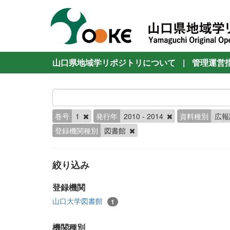
山口県地域学リポジトリについて
|
管理運営
巻号
1
発行年
2010 - 2014
資料種別
広
登録機関種別
図書館
絞り込み
登録機関
山口大学図書館
1
機関種別