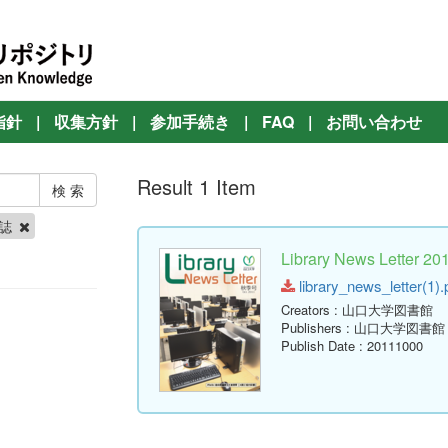
指針
|
収集方針
|
参加手続き
|
FAQ
|
お問い合わせ
Result 1 Item
報誌
Library News Lett
library_news_letter(1).
Creators
: 山口大学図書館
Publishers
: 山口大学図書館
Publish Date
: 20111000