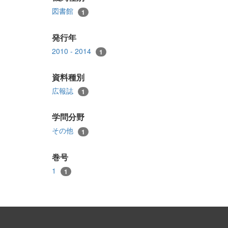
図書館
1
発行年
2010 - 2014
1
資料種別
広報誌
1
学問分野
その他
1
巻号
1
1