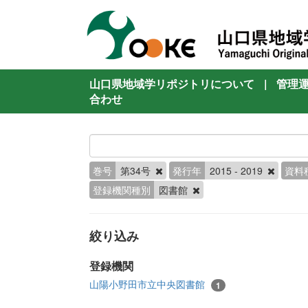
山口県地域学リポジトリについて
|
管理
合わせ
巻号
第34号
発行年
2015 - 2019
資料
登録機関種別
図書館
絞り込み
登録機関
山陽小野田市立中央図書館
1