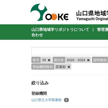
山口県地域学リポジトリについて
|
管理
合わせ
巻号
39
発行年
2020 - 2024
資料種別
登録機関種別
図書館
絞り込み
登録機関
山口県立大学図書館
1