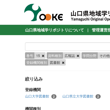
山口県地域学リポジトリについて
|
管理運営
巻号
15
資料種別
広報誌
学問分野
その
登録機関種別
図書館
絞り込み
登録機関
山口大学図書館
山口県立大学図書館
2
2
機関種別