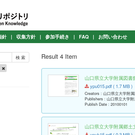
指針
|
収集方針
|
参加手続き
|
FAQ
|
お問い合わせ
Result 4 Item
他
山口県立大学附属図書館報 ( 
ypu015.pdf ( 1.7 MB )
Creators
: 山口県立大学附
Publishers
: 山口県立大学
Publish Date
: 20100101
山口県立大学附属郷土文学
ypuk15.pdf ( 0.3 MB )